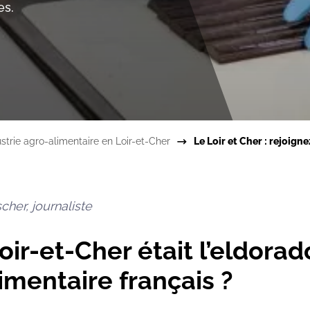
es.
ustrie agro-alimentaire en Loir-et-Cher
Le Loir et Cher : rejoig
cher, journaliste
Loir-et-Cher était l’eldora
limentaire français ?