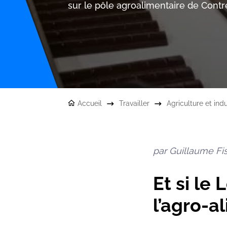
sur le pôle agroalimentaire de Contr
Accueil
Travailler
Agriculture et ind
par Guillaume Fis
Et si le 
l’agro-a