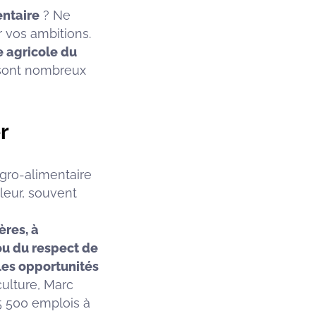
entaire
? Ne
r vos ambitions.
te agricole du
 sont nombreux
r
agro-alimentaire
leur, souvent
ères, à
 ou du respect de
 les opportunités
iculture, Marc
5 500 emplois à