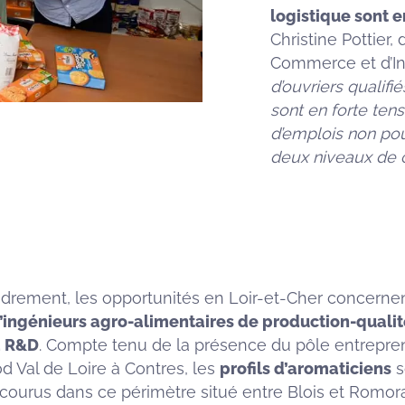
logistique sont e
Christine Pottier
Commerce et d’Ind
d’ouvriers qualifi
sont en forte tens
d’emplois non pou
deux niveaux de 
adrement, les opportunités en Loir-et-Cher concerne
d’ingénieurs agro-alimentaires de production-qualit
a R&D
. Compte tenu de la présence du pôle entrepren
d Val de Loire à Contres, les
profils d’aromaticiens
s
 courus dans ce périmètre situé entre Blois et Romora