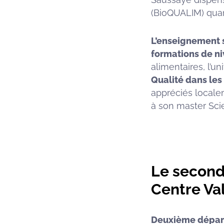
(BioQUALIM) qua
L’enseignement s
formations de n
alimentaires, l’
Qualité dans les 
appréciés localem
à son master Sci
Le second
Centre Val
Deuxième départ