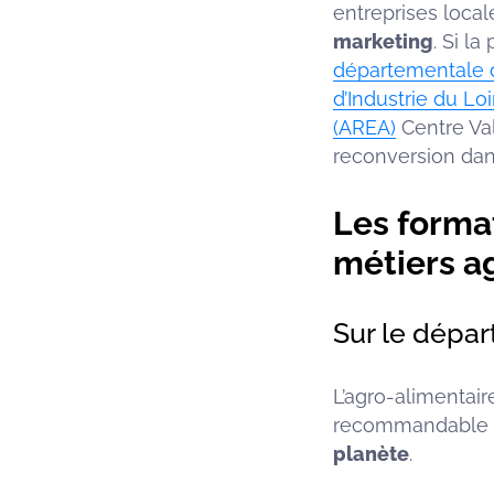
entreprises local
marketing
. Si l
départementale d
d’Industrie du Lo
(AREA)
Centre Val
reconversion dans
Les forma
métiers a
Sur le dépa
L’agro-alimentair
recommandable 
planète
.