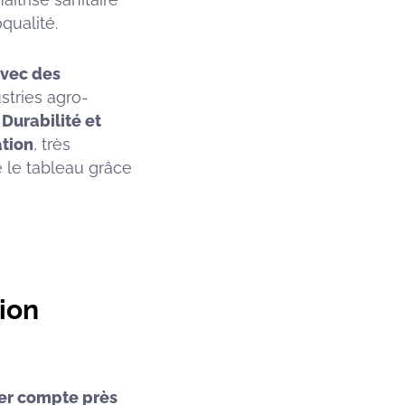
qualité.
avec des
stries agro-
Durabilité et
ation
, très
e le tableau grâce
ion
her compte près