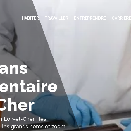
HABITER
TRAVAILLER
ENTREPRENDRE
CARRIÈRE
dans
entaire
-Cher
n Loir-et-Cher : les
s, les grands noms et zoom