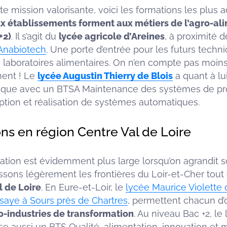
e mission valorisante, voici les formations les plus 
ux établissements forment aux métiers de l’agro-al
+2)
. Il s’agit du
lycée agricole d’Areines
, à proximité 
Anabiotech
. Une porte d’entrée pour les futurs techni
 laboratoires alimentaires. On n’en compte pas moins
ment ! Le
lycée Augustin Thierry de Blois
a quant à lu
ique avec un BTSA Maintenance des systèmes de pro
tion et réalisation de systèmes automatiques.
ns en région Centre Val de Loire
ation est évidemment plus large lorsqu’on agrandit
ssons légèrement les frontières du Loir-et-Cher tout 
l de Loire
. En Eure-et-Loir, le
lycée Maurice Violette
saye à Sours près de Chartres
, permettent chacun d’
o-industries de transformation
. Au niveau Bac +2, le
 aussi un BTS Qualité, alimentation, innovation et ma