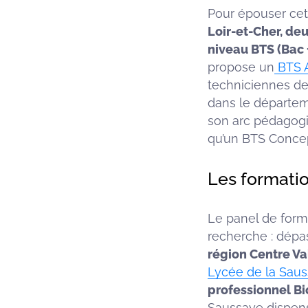
Pour épouser cett
Loir-et-Cher, de
niveau BTS (Bac 
propose un
BTS 
techniciennes de
dans le départe
son arc pédagog
qu’un BTS Concep
Les formatio
Le panel de form
recherche : dépa
région Centre Va
Lycée de la Saus
professionnel Bi
Saussaye dispense