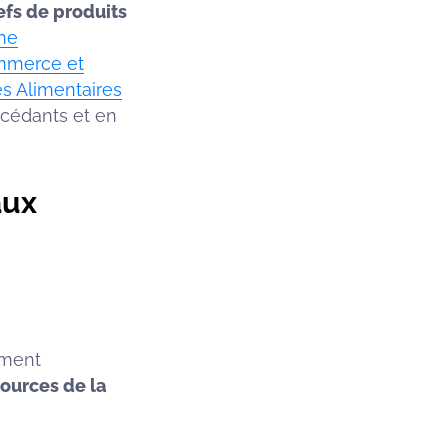
efs de produits
ne
merce et
es Alimentaires
ccédants et en
aux
ement
sources de la