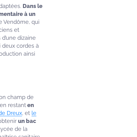
adaptées.
Dans le
imentaire à un
de Vendôme, qui
ciens et
 d’une dizaine
i deux cordes à
duction ainsi
 son champ de
en restant
en
 de Dreux
, et
le
obtenir
un bac
 lycée de la
îtrise sanitaire