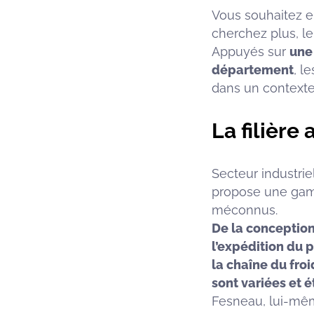
Vous souhaitez 
cherchez plus, le
Appuyés sur
une 
département
, l
dans un contexte
La filière
Secteur industrie
propose une gamm
méconnus.
De la conception
l’expédition du p
la chaîne du fro
sont variées et 
Fesneau, lui-mêm