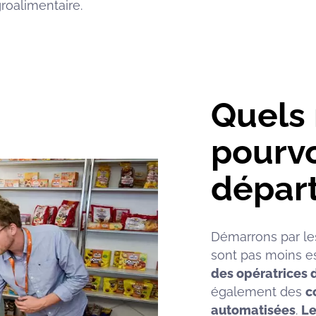
groalimentaire.
Quels 
pourvo
dépar
Démarrons par les
sont pas moins es
des opératrices 
également des
c
automatisées
.
Le