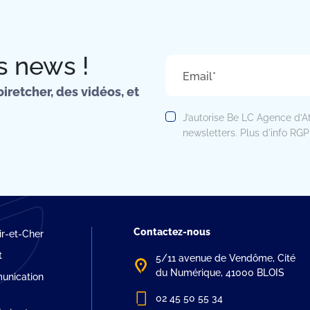
s news !
Email*
iretcher, des vidéos, et
J’autorise Be LC Agence d’At
newsletters. Plus d'info RG
Contactez-nous
r-et-Cher
t
5/11 avenue de Vendôme, Cité
du Numérique, 41000 BLOIS
unication
02 45 50 55 34