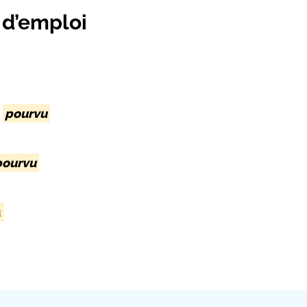
 d’emploi
s
pourvu
pourvu
u