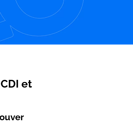
 CDI et
rouver