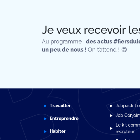
Je veux recevoir le
Au programme :
des actus #fiersdulo
un peu de nous !
On t’attend ! 😍
Travailler
Jobpack Loi
Job Conjoin
Entreprendre
Le kit comm
Habiter
recruteur