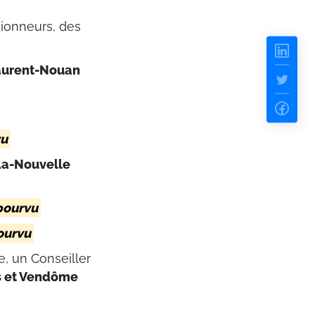
ionneurs, des
aurent-Nouan
vu
a-Nouvelle
pourvu
ourvu
, un Conseiller
s et Vendôme