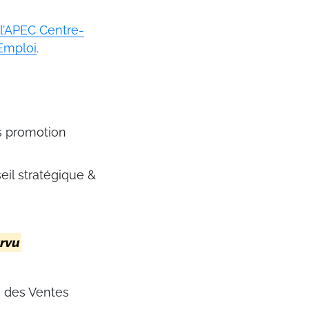
l’APEC Centre-
 Emploi
.
s promotion
l stratégique &
rvu
 des Ventes