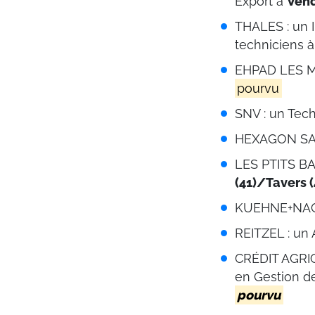
Export à
Ven
THALES : un 
techniciens 
EHPAD LES ME
pourvu
SNV : un Tec
HEXAGON SAS 
LES PTITS BA
(41)/Tavers 
KUEHNE+NAGEL
REITZEL : un
CRÉDIT AGRIC
en Gestion d
pourvu