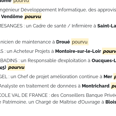
dôme
pourvu
Ingénieur Développement Informatique, des approvis
à
Vendôme
pourvu
SANGES : un Cadre de santé / Infirmière à
Saint-L
hnicien de maintenance à
Droué
pourvu
: un Acheteur Projets à
Montoire-sur-le-Loir
pour
BADINS : un Responsable d’exploitation à
Oucques-L
(45)
pourvu
 : un Chef de projet amélioration continue à
Mer
 Analyste en traitement de données à
Montrichard
p
OLE VAL DE FRANCE : des Conseillers Banque Privée
e Patrimoine, un Chargé de Maîtrise d’Ouvrage à
Bloi